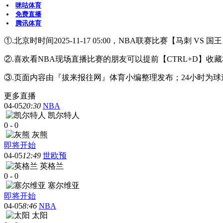
咪咕体育
免费直播
腾讯体育
①.北京时时间2025-11-17 05:00，NBA联赛比赛【马刺 V
②.喜欢看NBA现场直播比赛的朋友可以提前【CTRL+D
③.页面内容由『拔来报往网』体育小编整理发布；24小时为
更多直播
04-05
20:30
NBA
凯尔特人
0
-
0
灰熊
即将开始
04-05
12:49
世欧预
英格兰
0
-
0
塞尔维亚
即将开始
04-05
8:46
NBA
太阳