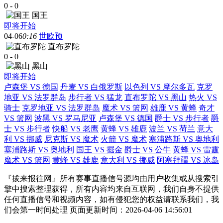
0
-
0
国王
即将开始
04-06
0:16
世欧预
直布罗陀
0
-
0
黑山
即将开始
卢森堡 VS 德国
丹麦 VS 白俄罗斯
以色列 VS 摩尔多瓦
克罗
地亚 VS 法罗群岛
步行者 VS 猛龙
直布罗陀 VS 黑山
热火 VS
骑士
克罗地亚 VS 法罗群岛
魔术 VS 篮网
雄鹿 VS 黄蜂
奇才
VS 篮网
波黑 VS 罗马尼亚
卢森堡 VS 德国
爵士 VS 步行者
爵
士 VS 步行者
快船 VS 老鹰
黄蜂 VS 雄鹿
波兰 VS 荷兰
意大
利 VS 挪威
尼克斯 VS 魔术
火箭 VS 魔术
塞浦路斯 VS 奥地利
塞浦路斯 VS 奥地利
国王 VS 掘金
爵士 VS 公牛
黄蜂 VS 雷霆
魔术 VS 篮网
黄蜂 VS 雄鹿
意大利 VS 挪威
阿塞拜疆 VS 冰岛
『拔来报往网』所有赛事直播信号源均由用户收集或从搜索引
擎中搜索整理获得，所有内容均来自互联网，我们自身不提供
任何直播信号和视频内容，如有侵犯您的权益请联系我们，我
们会第一时间处理 页面更新时间：2026-04-06 14:56:01