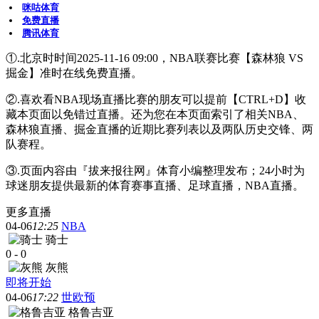
咪咕体育
免费直播
腾讯体育
①.北京时时间2025-11-16 09:00，NBA联赛比赛【森林狼 VS
掘金】准时在线免费直播。
②.喜欢看NBA现场直播比赛的朋友可以提前【CTRL+D】收
藏本页面以免错过直播。还为您在本页面索引了相关NBA、
森林狼直播、掘金直播的近期比赛列表以及两队历史交锋、两
队赛程。
③.页面内容由『拔来报往网』体育小编整理发布；24小时为
球迷朋友提供最新的体育赛事直播、足球直播，NBA直播。
更多直播
04-06
12:25
NBA
骑士
0
-
0
灰熊
即将开始
04-06
17:22
世欧预
格鲁吉亚