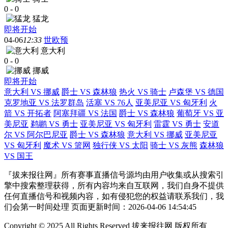
0
-
0
猛龙
即将开始
04-06
12:33
世欧预
意大利
0
-
0
挪威
即将开始
意大利 VS 挪威
爵士 VS 森林狼
热火 VS 骑士
卢森堡 VS 德国
克罗地亚 VS 法罗群岛
活塞 VS 76人
亚美尼亚 VS 匈牙利
火
箭 VS 开拓者
阿塞拜疆 VS 法国
爵士 VS 森林狼
葡萄牙 VS 亚
美尼亚
鹈鹕 VS 勇士
亚美尼亚 VS 匈牙利
雷霆 VS 勇士
安道
尔 VS 阿尔巴尼亚
爵士 VS 森林狼
意大利 VS 挪威
亚美尼亚
VS 匈牙利
魔术 VS 篮网
独行侠 VS 太阳
骑士 VS 灰熊
森林狼
VS 国王
『拔来报往网』所有赛事直播信号源均由用户收集或从搜索引
擎中搜索整理获得，所有内容均来自互联网，我们自身不提供
任何直播信号和视频内容，如有侵犯您的权益请联系我们，我
们会第一时间处理 页面更新时间：2026-04-06 14:54:45
Copyright © 2025 All Rights Reserved 拔来报往网 版权所有