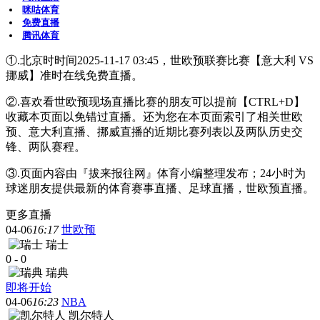
咪咕体育
免费直播
腾讯体育
①.北京时时间2025-11-17 03:45，世欧预联赛比赛【意大利 VS
挪威】准时在线免费直播。
②.喜欢看世欧预现场直播比赛的朋友可以提前【CTRL+D】
收藏本页面以免错过直播。还为您在本页面索引了相关世欧
预、意大利直播、挪威直播的近期比赛列表以及两队历史交
锋、两队赛程。
③.页面内容由『拔来报往网』体育小编整理发布；24小时为
球迷朋友提供最新的体育赛事直播、足球直播，世欧预直播。
更多直播
04-06
16:17
世欧预
瑞士
0
-
0
瑞典
即将开始
04-06
16:23
NBA
凯尔特人